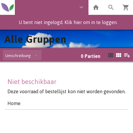
U bent niet ingelogd. Klik hier om in te loggen.
Alle Gruppen
Umschreibung
0
Partien
Niet beschikbaar
Deze voorraad of bestellijst kon niet worden gevonden.
Home